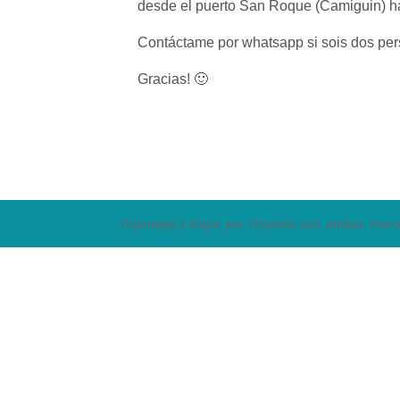
desde el puerto San Roque (Camiguin) has
Contáctame por whatsapp si sois dos per
Gracias! 🙂
Filipinapp y Viajar por Filipinas son, ambas, marc