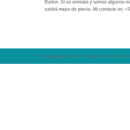
Barton. Si os animáis y somos algunos 
saldrá mejor de precio. Mi contacto es: 
Filipinapp y Viajar por Filipinas son, ambas, marc