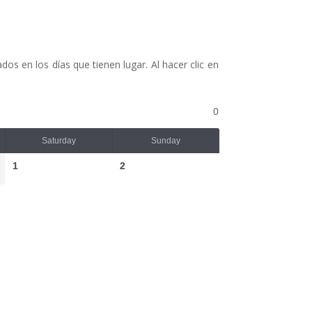
os en los días que tienen lugar. Al hacer clic en
0
Saturday
Sunday
1
2
8
9