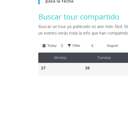
pasa la fecha
.
Buscar tour compartido
Buscar un tour ya publicado es aún más fácil. El
un evento verás toda la info que han compartido
0
Today
Filter
August
Monday
Tuesday
27
28
3
4