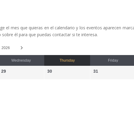
ige el mes que quieras en el calendario y los eventos aparecen marcad
 sobre él para que puedas contactar si te interesa.
2026
Wednesday
Thursday
Friday
29
30
31
5
6
7