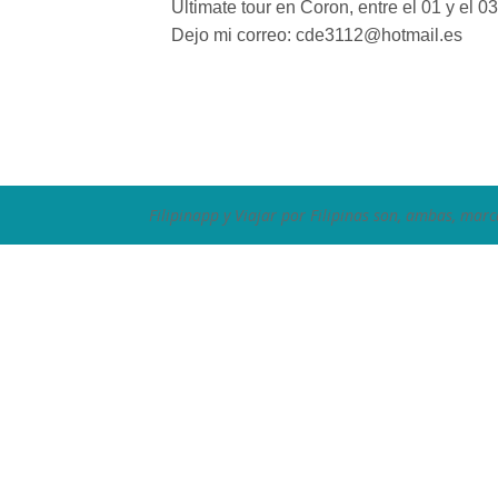
Ultimate tour en Coron, entre el 01 y el 0
Dejo mi correo: cde3112@hotmail.es
Filipinapp y Viajar por Filipinas son, ambas, marc