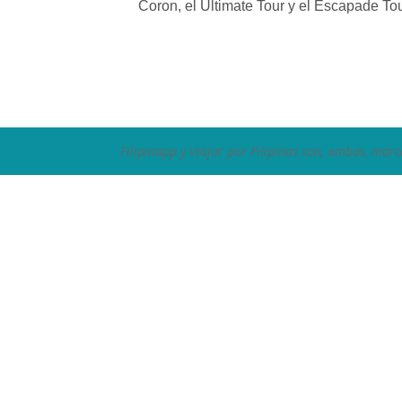
Coron, el Ultimate Tour y el Escapade Tou
Filipinapp y Viajar por Filipinas son, ambas, marc