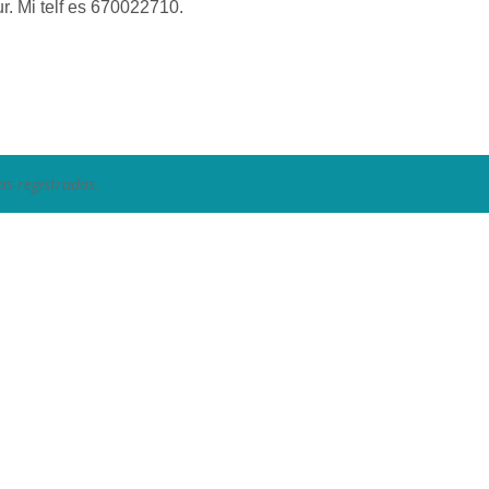
r. Mi telf es 670022710.
as registradas.