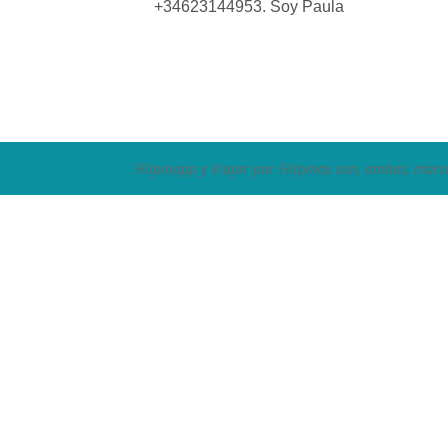
+34623144953. Soy Paula
Filipinapp y Viajar por Filipinas son, ambas, marc