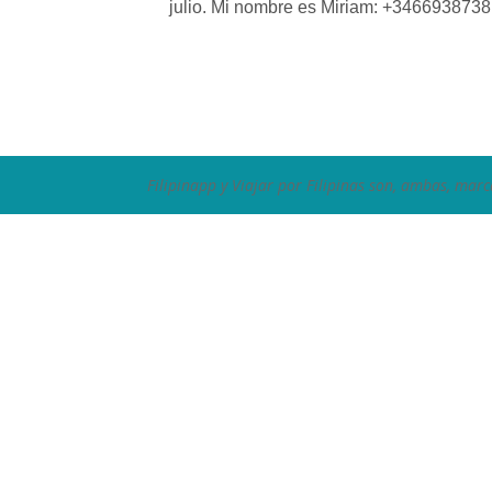
julio. Mi nombre es Miriam: +346693873
Filipinapp y Viajar por Filipinas son, ambas, marc