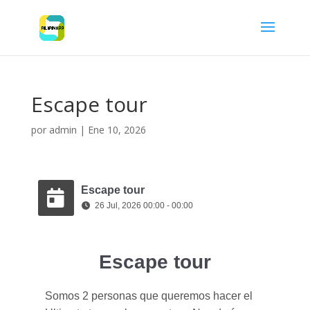
Escape tour
por
admin
|
Ene 10, 2026
Escape tour
26 Jul, 2026 00:00 - 00:00
Escape tour
Somos 2 personas que queremos hacer el