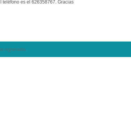
I teléfono es el 626358767. Gracias
as registradas.