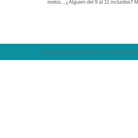
motos…¿Alguien del 9 al 11 incluidos? M
Filipinapp y Viajar por Filipinas son, ambas, marc