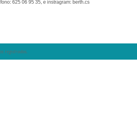
fono: 625 06 95 35, e instragram: berth.cs
as registradas.