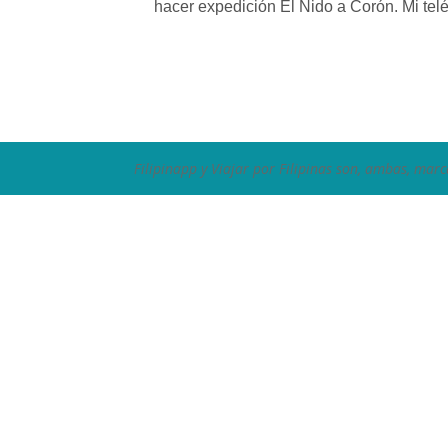
hacer expedición El Nido a Corón. Mi telé
Filipinapp y Viajar por Filipinas son, ambas, marc