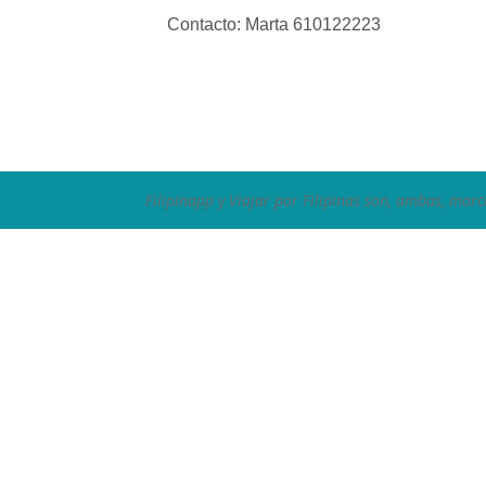
Contacto: Marta 610122223
Filipinapp y Viajar por Filipinas son, ambas, marc