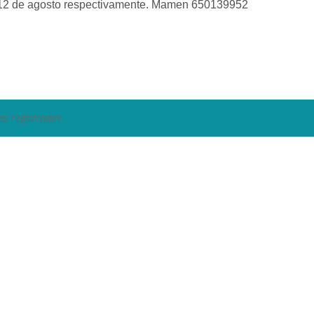
1 y 12 de agosto respectivamente. Mamen 650139952
as registradas.