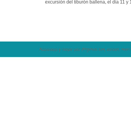
excursión del tiburón ballena, el día 1
Filipinapp y Viajar por Filipinas son, ambas, marc