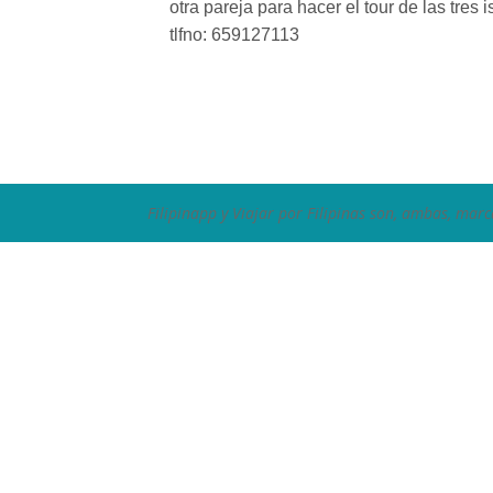
otra pareja para hacer el tour de las tres 
tlfno: 659127113
Filipinapp y Viajar por Filipinas son, ambas, marc