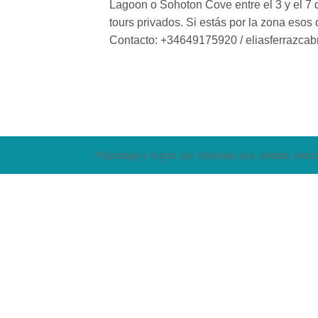
Lagoon o Sohoton Cove entre el 3 y el 7
tours privados. Si estás por la zona esos 
Contacto: +34649175920 / eliasferrazca
Filipinapp y Viajar por Filipinas son, ambas, marc