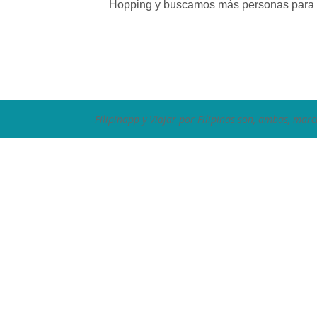
Hopping y buscamos más personas para 
Filipinapp y Viajar por Filipinas son, ambas, marc