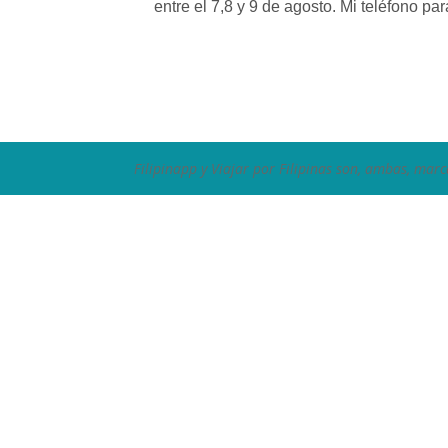
entre el 7,8 y 9 de agosto. Mi teléfono p
Filipinapp y Viajar por Filipinas son, ambas, marc