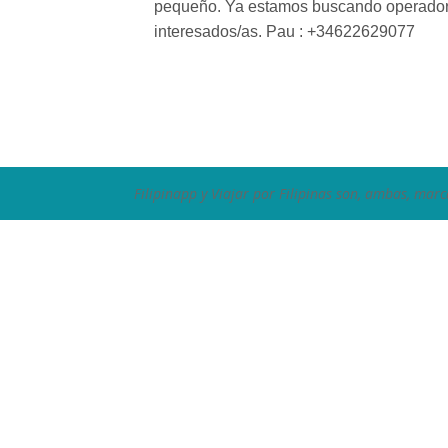
pequeño. Ya estamos buscando operadores
interesados/as. Pau : +34622629077
Filipinapp y Viajar por Filipinas son, ambas, marc