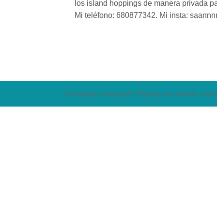
los island hoppings de manera privada pa
Mi teléfono: 680877342. Mi insta: saann
Filipinapp y Viajar por Filipinas son, ambas, marc