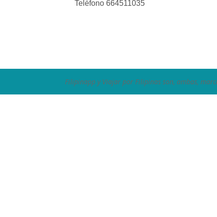
Teléfono 664511035
Filipinapp y Viajar por Filipinas son, ambas, marc