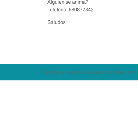
Alguien se anima?
Telefono: 680877342
Saludos
Filipinapp y Viajar por Filipinas son, ambas, marc