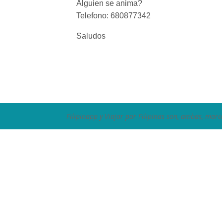
Alguien se anima?
Telefono: 680877342
Saludos
Filipinapp y Viajar por Filipinas son, ambas, marc